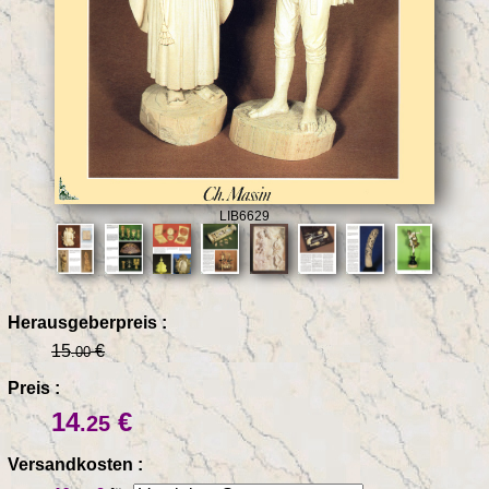
LIB6629
Herausgeberpreis :
15
€
.00
Preis :
14
€
.25
Versandkosten :