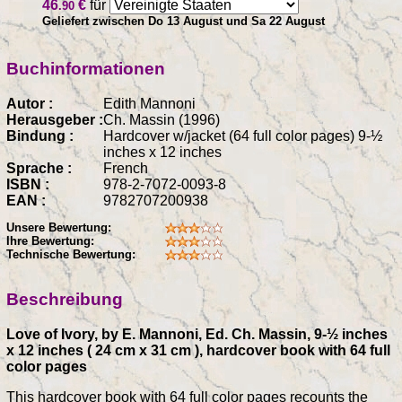
46
€
für
.90
Geliefert zwischen Do 13 August und Sa 22 August
Buchinformationen
Autor :
Edith Mannoni
Herausgeber :
Ch. Massin (1996)
Bindung :
Hardcover w/jacket (64 full color pages) 9-½
inches x 12 inches
Sprache :
French
ISBN :
978-2-7072-0093-8
EAN :
9782707200938
Unsere Bewertung:
Ihre Bewertung:
Technische Bewertung:
Beschreibung
Love of Ivory, by E. Mannoni, Ed. Ch. Massin, 9-½ inches
x 12 inches ( 24 cm x 31 cm ), hardcover book with 64 full
color pages
This hardcover book with 64 full color pages recounts the