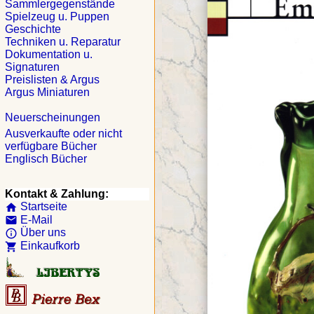
Sammlergegenstände
Spielzeug u. Puppen
Geschichte
Techniken u. Reparatur
Dokumentation u.
Signaturen
Preislisten & Argus
Argus Miniaturen
Neuerscheinungen
Ausverkaufte oder nicht
verfügbare Bücher
Englisch Bücher
Kontakt & Zahlung:
Startseite
home
E-Mail
email
Über uns
info_outline
Einkaufkorb
shopping_cart