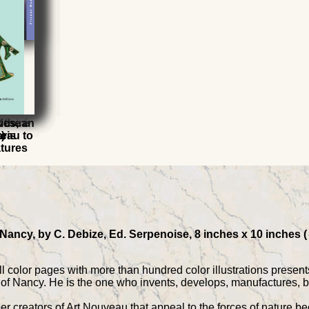
Désiré
t the
ics, an
eau to
)
ris
atures
Nancy, by C. Debize, Ed. Serpenoise, 8 inches x 10 inches ( 
ll color pages with more than hundred color illustrations present
of Nancy. He is the one who invents, develops, manufactures, b
her creators of Art Nouveau that appeal to the forces of nature be