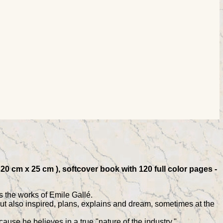
20 cm x 25 cm ), softcover book with 120 full color pages -
s the works of Emile Gallé.
ut also inspired, plans, explains and dream, sometimes at the
cause he believes in a true "nature of the industry."