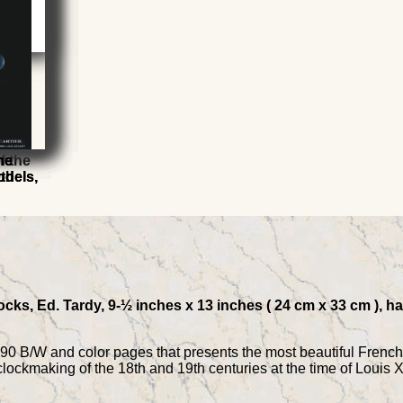
els
nomy
f the
he
he
9th
odels,
odels,
ocks, Ed. Tardy, 9-½ inches x 13 inches ( 24 cm x 33 cm ), 
90 B/W and color pages that presents the most beautiful French 
lockmaking of the 18th and 19th centuries at the time of Louis X