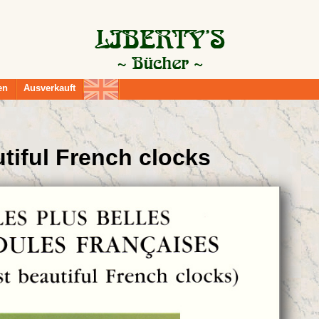
en
Ausverkauft
tiful French clocks