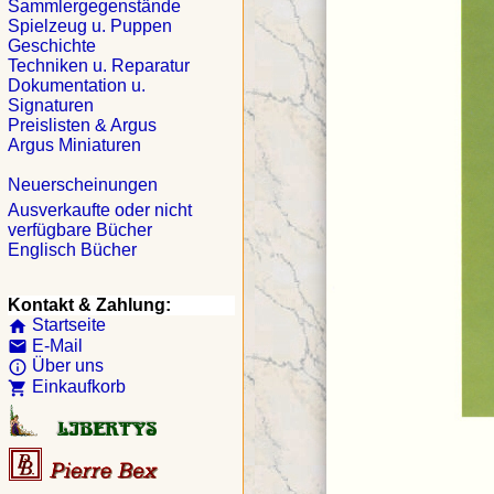
Sammlergegenstände
Spielzeug u. Puppen
Geschichte
Techniken u. Reparatur
Dokumentation u.
Signaturen
Preislisten & Argus
Argus Miniaturen
Neuerscheinungen
Ausverkaufte oder nicht
verfügbare Bücher
Englisch Bücher
Kontakt & Zahlung:
Startseite
home
E-Mail
email
Über uns
info_outline
Einkaufkorb
shopping_cart