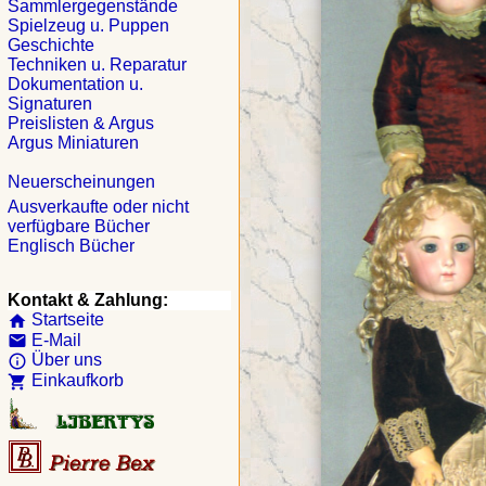
Sammlergegenstände
Spielzeug u. Puppen
Geschichte
Techniken u. Reparatur
Dokumentation u.
Signaturen
Preislisten & Argus
Argus Miniaturen
Neuerscheinungen
Ausverkaufte oder nicht
verfügbare Bücher
Englisch Bücher
Kontakt & Zahlung:
Startseite
home
E-Mail
email
Über uns
info_outline
Einkaufkorb
shopping_cart