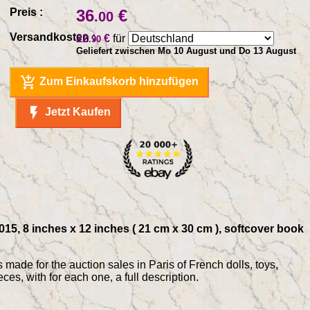
Preis :
36
€
.00
Versandkosten :
22
€
für
.90
Geliefert zwischen Mo 10 August und Do 13 August
add_shopping_cart
Zum Einkaufskorb hinzufügen
flash_on
Jetzt Kaufen
015, 8 inches x 12 inches ( 21 cm x 30 cm ), softcover book
 made for the auction sales in Paris of French dolls, toys,
s, with for each one, a full description.