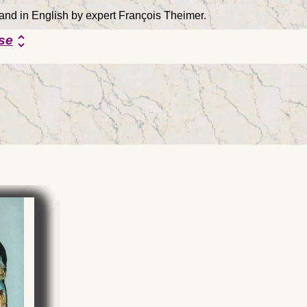
 and in English by expert François Theimer.
se
unfold_more