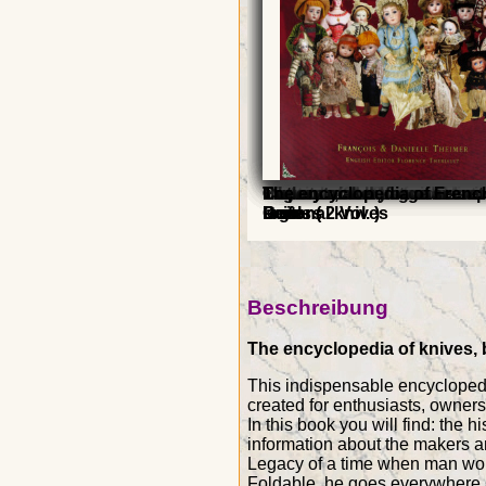
Couteaux de France - Histo
Laguiole, Story of an excep
History of the Laguiole knif
L'inventaire du connaisseu
Inkpots and Inkstands
L'inventaire du connaisseu
Cutlery maker, forge secret
The encyclopedia of Frenc
regional knives
knife
Pens
Guitars
Dools ( 2 Vol. )
Beschreibung
The encyclopedia of knives, b
This indispensable encyclopedi
created for enthusiasts, owners,
In this book you will find: the 
information about the makers an
Legacy of a time when man work
Foldable, he goes everywhere an