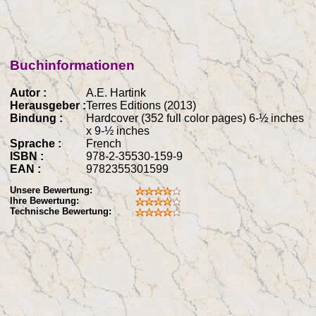
Buchinformationen
Autor :
A.E. Hartink
Herausgeber :
Terres Editions (2013)
Bindung :
Hardcover (352 full color pages) 6-½ inches
x 9-½ inches
Sprache :
French
ISBN :
978-2-35530-159-9
EAN :
9782355301599
Unsere Bewertung:
Ihre Bewertung:
Technische Bewertung: