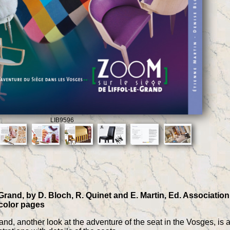
LIB9596
-Grand, by D. Bloch, R. Quinet and E. Martin, Ed. Association
 color pages
rand, another look at the adventure of the seat in the Vosges, is