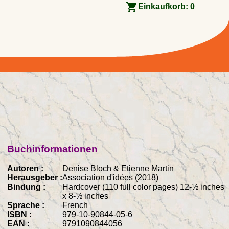
Einkaufkorb:
0
Buchinformationen
Autoren :
Denise Bloch & Etienne Martin
Herausgeber :
Association d'idées (2018)
Bindung :
Hardcover (110 full color pages) 12-½ inches
x 8-½ inches
Sprache :
French
ISBN :
979-10-90844-05-6
EAN :
9791090844056