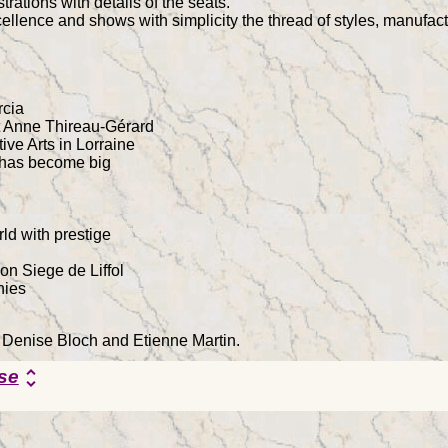
trations with details of the seats.
llence and shows with simplicity the thread of styles, manufac
rcia
t Anne Thireau-Gérard
ive Arts in Lorraine
at has become big
rld with prestige
on Siege de Liffol
nies
y Denise Bloch and Etienne Martin.
se
unfold_more