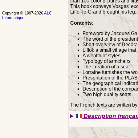
than 100 color pictures and illus
This book conveys Vosges' exce
Liffol-le-Grand brought his leg.
Copyright © 1997-2026
ALC
Informatique
Contents:
Foreword by Jacques Ga
The word of the presiden
Short overview of Decorat
Liffol: a small village th
A wealth of styles
Typology of armchairs
The creation of a seat
Lorraine furnishes the wo
Presentation of the PLAB
The geographical indicati
Description of the compa
Two high quality seats
The French texts are written b
Description françai