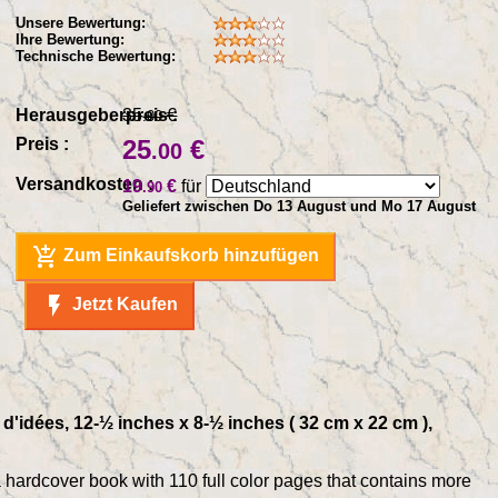
Unsere Bewertung:
Ihre Bewertung:
Technische Bewertung:
Herausgeberpreis :
35
€
.00
Preis :
25
€
.00
Versandkosten :
19
€
für
.90
Geliefert zwischen Do 13 August und Mo 17 August
add_shopping_cart
Zum Einkaufskorb hinzufügen
flash_on
Jetzt Kaufen
 d'idées, 12-½ inches x 8-½ inches ( 32 cm x 22 cm ),
 a hardcover book with 110 full color pages that contains more