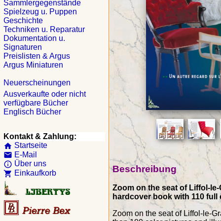
Sammlergegenstände
Spielzeug u. Puppen
Geschichte
Techniken u. Reparatur
Dokumentation u.
Signaturen
Preislisten & Argus
Argus Miniaturen
Neuerscheinungen
Ausverkaufte oder nicht
verfügbare Bücher
Englisch Bücher
Kontakt & Zahlung:
Startseite
home
E-Mail
email
Über uns
info_outline
Beschreibung
Einkaufkorb
shopping_cart
Zoom on the seat of Liffol-le
hardcover book with 110 full
Zoom on the seat of Liffol-le-G